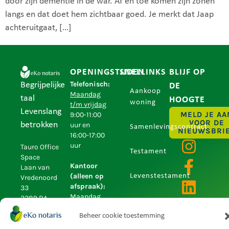
door zijn dementie in de war. Af en toe komen zijn zonen
langs en dat doet hem zichtbaar goed. Je merkt dat Jaap
achteruitgaat, […]
OPENINGSTIJDEN
SNELLINKS
BLIJF OP
Telefonisch:
Begrijpelijke
DE
Aankoop
Maandag
taal
HOOGTE
woning
t/m vrijdag
Levenslang
MELD JE AA
9:00-11:00
VOOR DE
betrokken
uur en
Samenlevingscontract
NIEUWSBRI
16:00-17:00
uur
Tauro Office
Testament
Space
Kantoor
Laan van
(alleen op
Levenstestament
Vredenoord
afspraak):
33
Maandag
2289 DA
Algemene
t/m vrijdag
Rijswijk
Beheer cookie toestemming
9.00-13.00
voorwaarden
(Zuid-
uur en
Privacyverklaring
Holland)