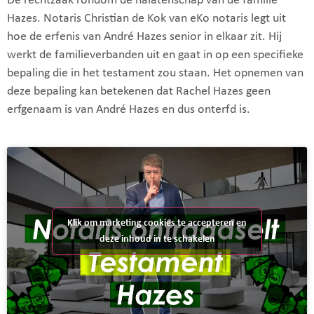
De rechtzaak rondom de nalatenschap van de familie
Hazes. Notaris Christian de Kok van eKo notaris legt uit
hoe de erfenis van André Hazes senior in elkaar zit. Hij
werkt de familieverbanden uit en gaat in op een specifieke
bepaling die in het testament zou staan. Het opnemen van
deze bepaling kan betekenen dat Rachel Hazes geen
erfgenaam is van André Hazes en dus onterfd is.
Klik om marketing cookies te accepteren en
deze inhoud in te schakelen