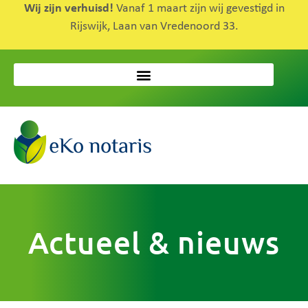
Wij zijn verhuisd!
Vanaf 1 maart zijn wij gevestigd in
Rijswijk, Laan van Vredenoord 33.
Actueel & nieuws