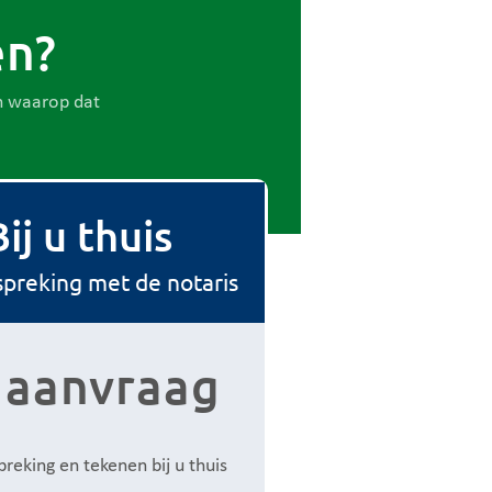
en?
en waarop dat
Bij u thuis
preking met de notaris
 aanvraag
reking en tekenen bij u thuis