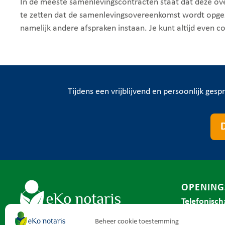
In de meeste samenlevingscontracten staat dat deze ov
te zetten dat de samenlevingsovereenkomst wordt opgez
namelijk andere afspraken instaan. Je kunt altijd even 
Tijdens een vrijblijvend en persoonlijk gesp
OPENING
Telefonisch
Uitstekende beoordeling
Maandag t/
Begrijpelijke taal | Levenslang betrokken
Beheer cookie toestemming
Gebaseerd op
149 recensies