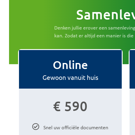
Samenlev
Denken jullie erover een samenlevin
kan. Zodat er altijd een manier is die h
Online
Gewoon vanuit huis
€ 590
Snel uw officiële documenten