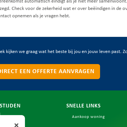
ereenkomst automatisch eindigt als je niet meer samenwoont. 
egd. Check voor de zekerheid wat er over beëindigen in de o
contact opnemen als je vragen hebt.
rek kijken we graag wat het beste bij jou en jouw leven past. 
DIRECT EEN OFFERTE AANVRAGEN
STIJDEN
SNELLE LINKS
:
Aankoop woning
m vrijdag