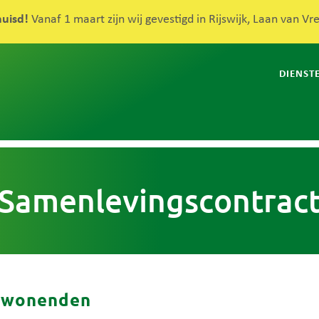
huisd!
Vanaf 1 maart zijn wij gevestigd in Rijswijk, Laan van V
DIENST
Samenlevingscontrac
nwonenden