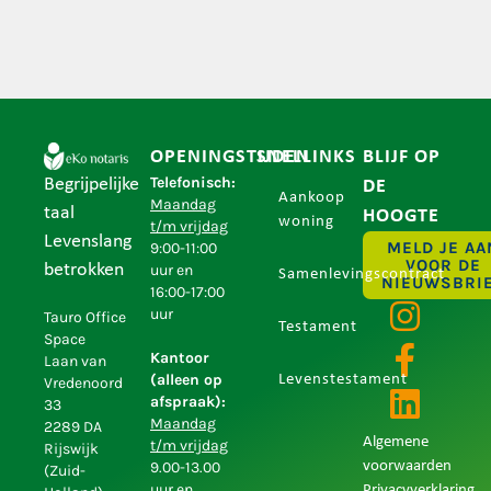
OPENINGSTIJDEN
SNELLINKS
BLIJF OP
Telefonisch:
Begrijpelijke
DE
Aankoop
Maandag
taal
HOOGTE
woning
t/m vrijdag
Levenslang
MELD JE AA
9:00-11:00
VOOR DE
betrokken
uur en
Samenlevingscontract
NIEUWSBRI
16:00-17:00
uur
Tauro Office
Testament
Space
Kantoor
Laan van
(alleen op
Levenstestament
Vredenoord
afspraak):
33
Maandag
2289 DA
Algemene
t/m vrijdag
Rijswijk
9.00-13.00
voorwaarden
(Zuid-
uur en
Privacyverklaring