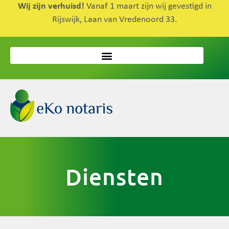
Wij zijn verhuisd!
Vanaf 1 maart zijn wij gevestigd in
Rijswijk, Laan van Vredenoord 33.
Diensten