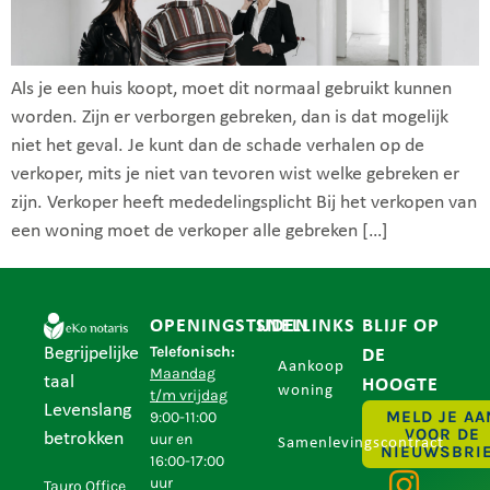
Als je een huis koopt, moet dit normaal gebruikt kunnen
worden. Zijn er verborgen gebreken, dan is dat mogelijk
niet het geval. Je kunt dan de schade verhalen op de
verkoper, mits je niet van tevoren wist welke gebreken er
zijn. Verkoper heeft mededelingsplicht Bij het verkopen van
een woning moet de verkoper alle gebreken […]
OPENINGSTIJDEN
SNELLINKS
BLIJF OP
Telefonisch:
Begrijpelijke
DE
Aankoop
Maandag
taal
HOOGTE
woning
t/m vrijdag
Levenslang
MELD JE AA
9:00-11:00
VOOR DE
betrokken
uur en
Samenlevingscontract
NIEUWSBRI
16:00-17:00
uur
Tauro Office