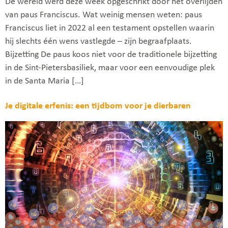
De wereld werd deze week opgeschrikt door het overlijden
van paus Franciscus. Wat weinig mensen weten: paus
Franciscus liet in 2022 al een testament opstellen waarin
hij slechts één wens vastlegde – zijn begraafplaats.
Bijzetting De paus koos niet voor de traditionele bijzetting
in de Sint-Pietersbasiliek, maar voor een eenvoudige plek
in de Santa Maria […]
Je digitale erfenis: een tijdbom voor je dierbaren