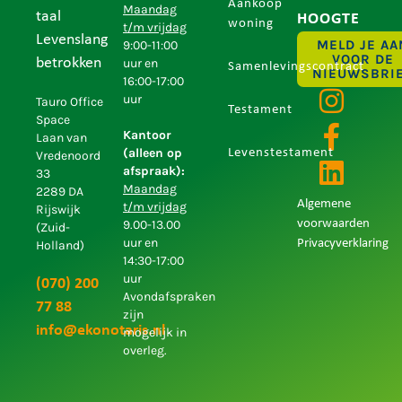
Aankoop
Maandag
taal
HOOGTE
woning
t/m vrijdag
Levenslang
MELD JE AA
9:00-11:00
VOOR DE
betrokken
uur en
Samenlevingscontract
NIEUWSBRI
16:00-17:00
uur
Tauro Office
Testament
Space
Kantoor
Laan van
(alleen op
Levenstestament
Vredenoord
afspraak):
33
Maandag
2289 DA
Algemene
t/m vrijdag
Rijswijk
9.00-13.00
voorwaarden
(Zuid-
uur en
Privacyverklaring
Holland)
14:30-17:00
uur
(070) 200
Avondafspraken
77 88
zijn
info@ekonotaris.nl
mogelijk in
overleg.