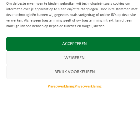
Om de beste ervaringen te bieden, gebruiken wij technologieën zoals cookies om
Uitstekende beoordeling
informatie over je apparaat op te slaan en/of te raadplegen. Door in te stemmen met
Gebaseerd op
149 recensies
deze technologieën kunnen wij gegevens zoals surfgedrag of unieke ID's op deze site
verwerken. Als je geen toestemming geeft of uw toestemming intrekt, kan dit een
nadelige invloed hebben op bepaalde functies en mogelijkheden.
Prettige en duidelijke notaris. Aanrader
ACCEPTEREN
‘NU WEET IK HOE HET ZIT’
Antwoord van eigenaar
Koen, Dankjewel voor je 5-sterren review! Heel fijn dat dit zo is
WEIGEREN
overgekomen, dat horen we heel graag.
Lees verder
Team eko notaris
BEKIJK VOORKEUREN
26 juni 2025
Koen van Hooft
7 maanden geleden
Privacyverklaring
Privacyverklaring
Terugblik op een geslaagde avond in Zwijndrecht Er
was wat spanning voelbaar...
LEES VERDER