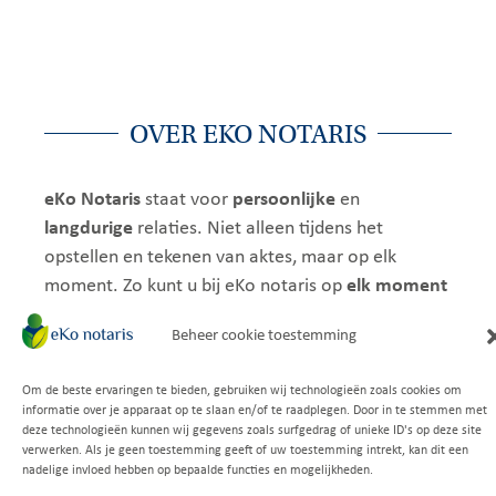
OVER EKO NOTARIS
eKo Notaris
staat voor
persoonlijke
en
langdurige
relaties. Niet alleen tijdens het
opstellen en tekenen van aktes, maar op elk
moment. Zo kunt u bij eKo notaris op
elk moment
uw aktes, testament of statuten inkijken en
Beheer cookie toestemming
bespreekt eKo Notaris deze
kosteloos
met u door.
We houden u graag op de hoogte van nieuws en
Om de beste ervaringen te bieden, gebruiken wij technologieën zoals cookies om
actualiteiten. Dit doen we door artikelen op onze
Uitstekende beoordeling
informatie over je apparaat op te slaan en/of te raadplegen. Door in te stemmen met
website, via onze nieuwsbrief en door het geven
Gebaseerd op
149 recensies
deze technologieën kunnen wij gegevens zoals surfgedrag of unieke ID's op deze site
verwerken. Als je geen toestemming geeft of uw toestemming intrekt, kan dit een
van (online) kennissessies.
nadelige invloed hebben op bepaalde functies en mogelijkheden.