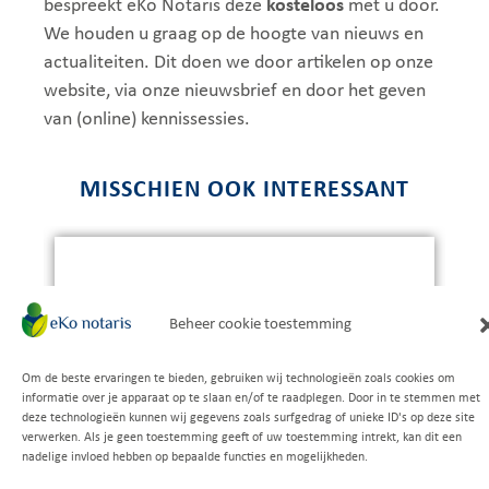
bespreekt eKo Notaris deze
kosteloos
met u door.
We houden u graag op de hoogte van nieuws en
actualiteiten. Dit doen we door artikelen op onze
website, via onze nieuwsbrief en door het geven
van (online) kennissessies.
MISSCHIEN OOK INTERESSANT
Beheer cookie toestemming
Om de beste ervaringen te bieden, gebruiken wij technologieën zoals cookies om
Uitstekende beoordeling
informatie over je apparaat op te slaan en/of te raadplegen. Door in te stemmen met
Gebaseerd op
149 recensies
deze technologieën kunnen wij gegevens zoals surfgedrag of unieke ID's op deze site
verwerken. Als je geen toestemming geeft of uw toestemming intrekt, kan dit een
nadelige invloed hebben op bepaalde functies en mogelijkheden.