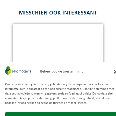
MISSCHIEN OOK INTERESSANT
Beheer cookie toestemming
Om de beste ervaringen te bieden, gebruiken wij technologieën zoals cookies om
Uitstekende beoordeling
‘NU WEET IK HOE HET ZIT’
informatie over je apparaat op te slaan en/of te raadplegen. Door in te stemmen met
Gebaseerd op
149 recensies
deze technologieën kunnen wij gegevens zoals surfgedrag of unieke ID's op deze site
verwerken. Als je geen toestemming geeft of uw toestemming intrekt, kan dit een
nadelige invloed hebben op bepaalde functies en mogelijkheden.
26 juni 2025
n van de
Prettige en duidelijke notaris. Aanrader