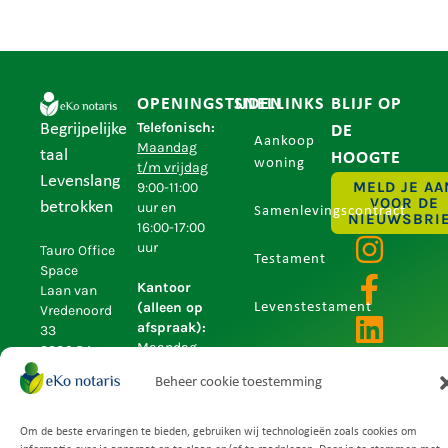
OPENINGSTIJDEN
SNELLINKS
BLIJF OP
Telefonisch:
Begrijpelijke
DE
Aankoop
Maandag
taal
HOOGTE
woning
t/m vrijdag
Levenslang
MELD JE AA
9:00-11:00
VOOR DE
betrokken
uur en
Samenlevingscontract
NIEUWSBRI
16:00-17:00
uur
Tauro Office
Testament
Space
Kantoor
Laan van
(alleen op
Levenstestament
Vredenoord
afspraak):
33
Maandag
2289 DA
Algemene
t/m vrijdag
Rijswijk
Beheer cookie toestemming
9.00-13.00
voorwaarden
(Zuid-
uur en
Privacyverklaring
Holland)
14:30-17:00
Om de beste ervaringen te bieden, gebruiken wij technologieën zoals cookies om
uur