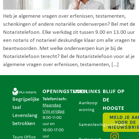
Heb je algemene vragen over erfenissen, testamenten,
schenkingen of andere notariële onderwerpen? Bel met de
Notaristelefoon. Elke werkdag zit tussen 9.00 en 13.00 uur
een notaris of notarieel deskundige klaar om alle vragen te
beantwoorden. Met welke onderwerpen kun je bij de
Notaristelefoon terecht? Bel de Notaristelefoon voor al je
algemene vragen over erfenissen, testamenten, […]
OPENINGSTIJDEN
SNELLINKS
BLIJF OP
Telefonisch:
Begrijpelijke
DE
Aankoop
Maandag
taal
HOOGTE
woning
t/m vrijdag
Levenslang
MELD JE AA
9:00-11:00
VOOR DE
betrokken
uur en
Samenlevingscontract
NIEUWSBRI
16:00-17:00
uur
Tauro Office