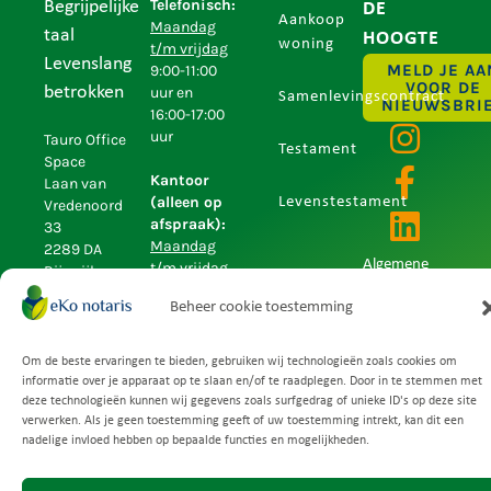
Telefonisch:
Begrijpelijke
DE
Aankoop
Maandag
taal
HOOGTE
woning
t/m vrijdag
Levenslang
MELD JE AA
9:00-11:00
VOOR DE
betrokken
uur en
Samenlevingscontract
NIEUWSBRI
16:00-17:00
uur
Tauro Office
Testament
Space
Kantoor
Laan van
(alleen op
Levenstestament
Vredenoord
afspraak):
33
Maandag
2289 DA
Algemene
t/m vrijdag
Rijswijk
9.00-13.00
voorwaarden
(Zuid-
Beheer cookie toestemming
uur en
Privacyverklaring
Holland)
14:30-17:00
uur
(070) 200
Om de beste ervaringen te bieden, gebruiken wij technologieën zoals cookies om
Avondafspraken
Uitstekende beoordeling
informatie over je apparaat op te slaan en/of te raadplegen. Door in te stemmen met
77 88
Gebaseerd op
149 recensies
zijn
deze technologieën kunnen wij gegevens zoals surfgedrag of unieke ID's op deze site
info@ekonotaris.nl
mogelijk in
verwerken. Als je geen toestemming geeft of uw toestemming intrekt, kan dit een
overleg.
nadelige invloed hebben op bepaalde functies en mogelijkheden.
zijn zeer hartelijk ontvangen en het doornemen van de
Pre