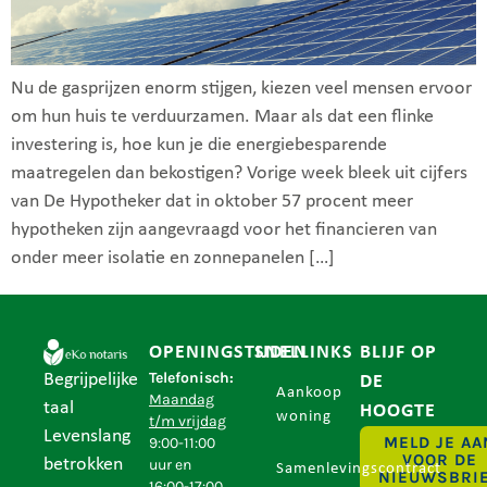
Nu de gasprijzen enorm stijgen, kiezen veel mensen ervoor
om hun huis te verduurzamen. Maar als dat een flinke
investering is, hoe kun je die energiebesparende
maatregelen dan bekostigen? Vorige week bleek uit cijfers
van De Hypotheker dat in oktober 57 procent meer
hypotheken zijn aangevraagd voor het financieren van
onder meer isolatie en zonnepanelen […]
OPENINGSTIJDEN
SNELLINKS
BLIJF OP
Telefonisch:
Begrijpelijke
DE
Aankoop
Maandag
taal
HOOGTE
woning
t/m vrijdag
Levenslang
MELD JE AA
9:00-11:00
VOOR DE
betrokken
uur en
Samenlevingscontract
NIEUWSBRI
16:00-17:00