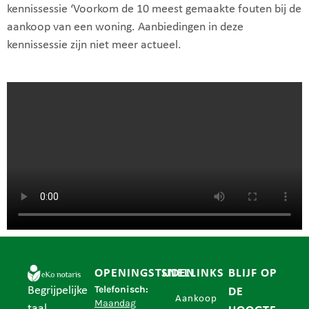
kennissessie ‘Voorkom de 10 meest gemaakte fouten bij de
aankoop van een woning. Aanbiedingen in deze
kennissessie zijn niet meer actueel.
OPENINGSTIJDEN
SNELLINKS
BLIJF OP
Telefonisch:
Begrijpelijke
DE
Aankoop
Maandag
taal