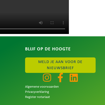
BLIJF OP DE HOOGTE
MELD JE AAN VOOR DE
NIEUWSBRIEF
en
Prettig gesprek gehad over testament en
Algemene voorwaarden
 eKo notaris (
levenstestament. Duidelijke uitleg in een
Privacyverklaring
het traject van het
ontspannen sfeer.
Register notariaat
 en
nheid afgesloten.
Antwoord van eigenaar
Lees verder