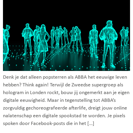
Denk je dat alleen popsterren als ABBA het eeuwige leven
hebben? Think again! Terwijl de Zweedse supergroep als
hologram in Londen rockt, bouw jij ongemerkt aan je eigen
digitale eeuwigheid. Maar in tegenstelling tot ABBA’s
zorgvuldig gechoreografeerde afterlife, dreigt jouw online
nalatenschap een digitale spookstad te worden. Je pixels
spoken door Facebook-posts die in het […]